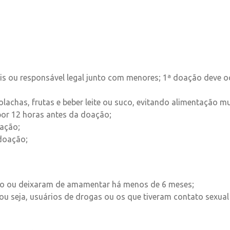
ais ou responsável legal junto com menores; 1ª doação deve oc
chas, frutas e beber leite ou suco, evitando alimentação m
por 12 horas antes da doação;
ação;
doação;
o ou deixaram de amamentar há menos de 6 meses;
u seja, usuários de drogas ou os que tiveram contato sexual