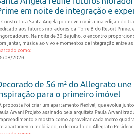
Santa Angela reúne futuros moradore
Prime em noite de integração e expe
 Construtora Santa Angela promoveu mais uma edição do trad
edicado aos futuros moradores da Torre B do Resort Prime, 
ngordadouro. Na noite de 30 de julho, o encontro proporciono
om jantar, música ao vivo e momentos de integração entre as
arcado como:
5/08/2026
Decorado de 56 m² do Allegrato une 
inspiração para o primeiro imóvel
A proposta foi criar um apartamento flexível, que evolua jun
aula Arvani Projeto assinado pela arquiteta Paula Arvani tradu
mpreendimento e mostra como aproveitar cada metro quadrad
m apartamento mobiliado, o decorado do Allegrato Residenci
arcado como: