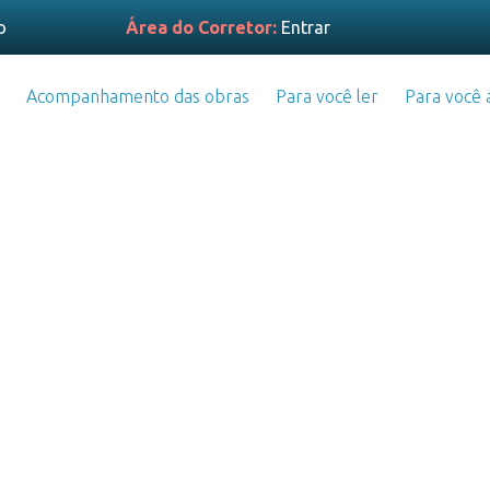
o
Área do Corretor:
Entrar
Acompanhamento das obras
Para você ler
Para você a