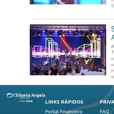
1
A
T
c
c
M
0
LINKS RÁPIDOS
PRIV
Portal Financeiro
FAQ