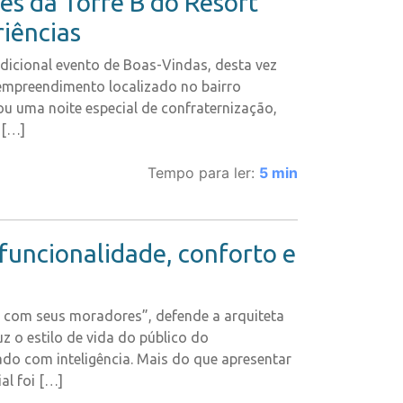
s da Torre B do Resort
riências
icional evento de Boas-Vindas, desta vez
empreendimento localizado no bairro
u uma noite especial de confraternização,
 […]
Tempo para ler:
5
min
funcionalidade, conforto e
to com seus moradores”, defende a arquiteta
z o estilo de vida do público do
o com inteligência. Mais do que apresentar
al foi […]