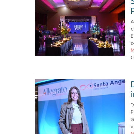
A
d
E
c
M
0
“
P
e
u
M