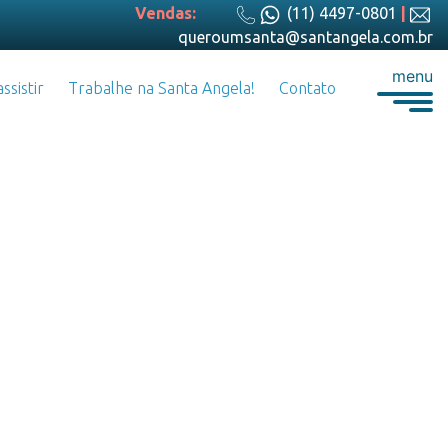
Vendas:
(11) 4497-0801
|
queroumsanta@santangela.com.br
menu
ssistir
Trabalhe na Santa Angela!
Contato