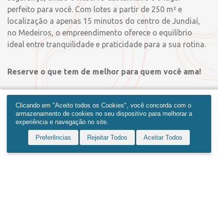
perfeito para você. Com lotes a partir de 250 m² e
localização a
apenas 15 minutos do centro de Jundiaí,
no Medeiros, o empreendimento oferece o equilíbrio
ideal entre tranquilidade e praticidade para a sua rotina.
Reserve o que tem de melhor para quem você ama!
R$ 453.887,22*
Clicando em "Aceito todos os Cookies", você concorda com o
A partir de
armazenamento de cookies no seu dispositivo para melhorar a
Home
Produtos
Obras
Contato
Mais
experiência e navegação no site.
Consulte nossos parceiros de
Preferências
Rejeitar Todos
Aceitar Todos
vendas para conferir os valores
de outras unidades!
*Lote: 250m². Valor referente à tabela de julho/2026.