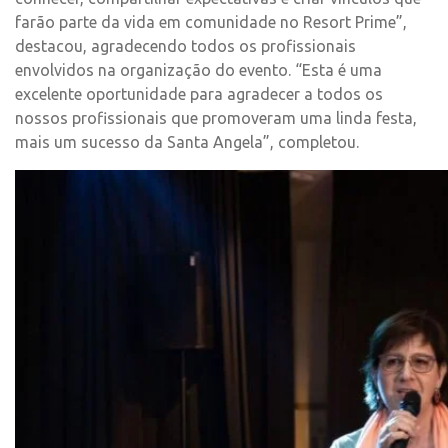
farão parte da vida em comunidade no Resort Prime”,
destacou, agradecendo todos os profissionais
envolvidos na organização do evento. “Esta é uma
excelente oportunidade para agradecer a todos os
nossos profissionais que promoveram uma linda festa,
mais um sucesso da Santa Angela”, completou.