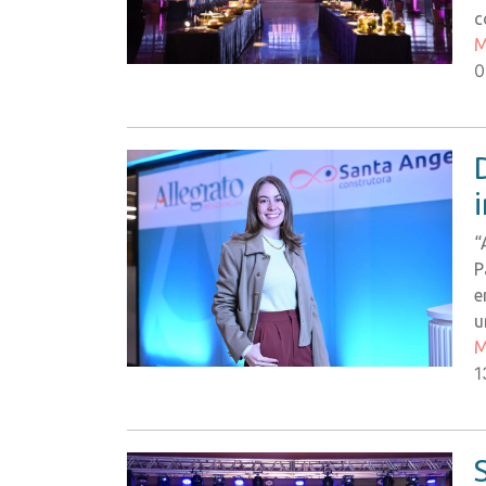
c
M
0
“
P
e
u
M
1