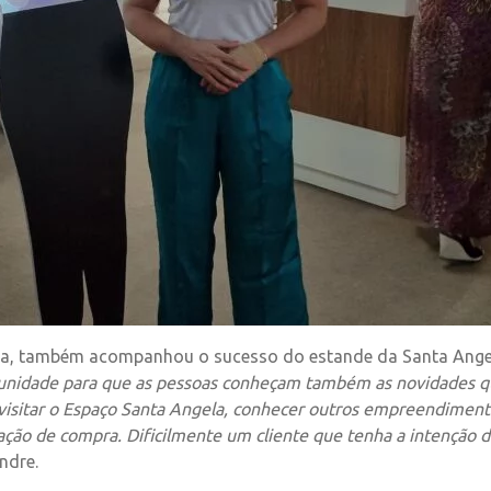
ela, também acompanhou o sucesso do estande da Santa Ange
rtunidade para que as pessoas conheçam também as novidades 
 visitar o Espaço Santa Angela, conhecer outros empreendimento
ação de compra. Dificilmente um cliente que tenha a intenção 
ndre.