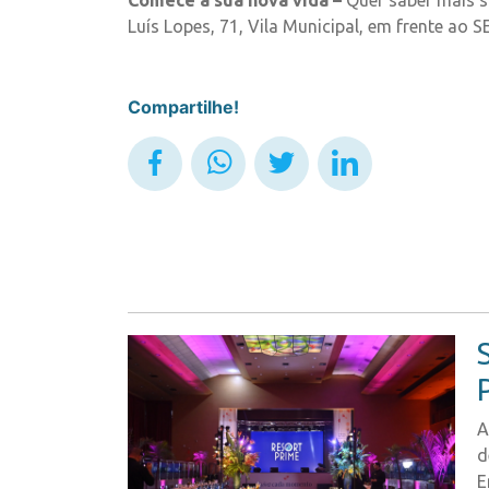
Comece a sua nova vida –
Quer saber mais s
Luís Lopes, 71, Vila Municipal, em frente ao 
Compartilhe!
A
d
E