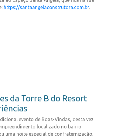
a ao Espaço Santa Angela, que fica na rua
e:
https://santaangelaconstrutora.com.br
.
s da Torre B do Resort
riências
icional evento de Boas-Vindas, desta vez
empreendimento localizado no bairro
u uma noite especial de confraternização,