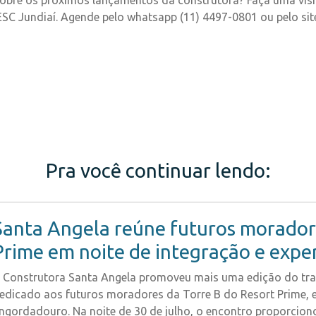
obre os próximos lançamentos da construtora? Faça uma visit
SESC Jundiaí. Agende pelo whatsapp (11) 4497-0801 ou pelo sit
Pra você continuar lendo:
Santa Angela reúne futuros moradore
Prime em noite de integração e expe
 Construtora Santa Angela promoveu mais uma edição do trad
edicado aos futuros moradores da Torre B do Resort Prime, 
ngordadouro. Na noite de 30 de julho, o encontro proporciono