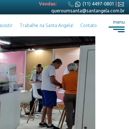
Vendas:
(11) 4497-0801
|
queroumsanta@santangela.com.br
menu
ssistir
Trabalhe na Santa Angela!
Contato