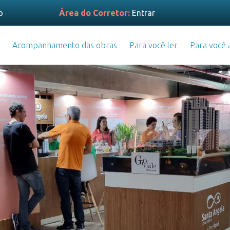
o
Área do Corretor:
Entrar
Acompanhamento das obras
Para você ler
Para você a