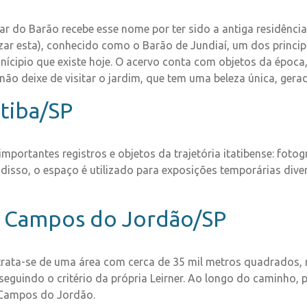
ar do Barão recebe esse nome por ter sido a antiga residênci
zar esta), conhecido como o Barão de Jundiaí, um dos princip
ícipio que existe hoje. O acervo conta com objetos da época,
, não deixe de visitar o jardim, que tem uma beleza única, ger
atiba/SP
ortantes registros e objetos da trajetória itatibense: fotogr
disso, o espaço é utilizado para exposições temporárias dive
 – Campos do Jordão/SP
 trata-se de uma área com cerca de 35 mil metros quadrados,
seguindo o critério da própria Leirner. Ao longo do caminho, p
a Campos do Jordão.