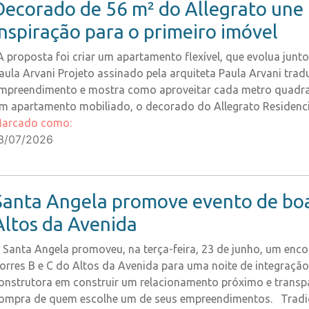
Decorado de 56 m² do Allegrato une 
inspiração para o primeiro imóvel
A proposta foi criar um apartamento flexível, que evolua jun
aula Arvani Projeto assinado pela arquiteta Paula Arvani tradu
mpreendimento e mostra como aproveitar cada metro quadrad
m apartamento mobiliado, o decorado do Allegrato Residenci
arcado como:
3/07/2026
Santa Angela promove evento de boas
Altos da Avenida
 Santa Angela promoveu, na terça-feira, 23 de junho, um encon
orres B e C do Altos da Avenida para uma noite de integraçã
onstrutora em construir um relacionamento próximo e trans
ompra de quem escolhe um de seus empreendimentos. Tradici