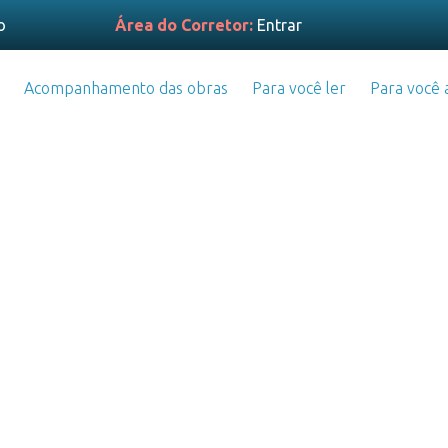
o
Área do Corretor:
Entrar
Acompanhamento das obras
Para você ler
Para você a