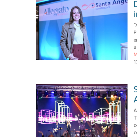
“
P
e
u
M
1
A
T
c
c