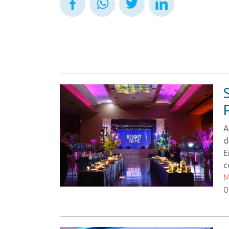
A
d
E
c
M
0