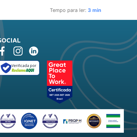
Tempo para ler:
3
min
SOCIAL
Verificada por