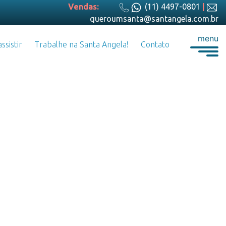
Vendas:
(11) 4497-0801
|
queroumsanta@santangela.com.br
menu
ssistir
Trabalhe na Santa Angela!
Contato