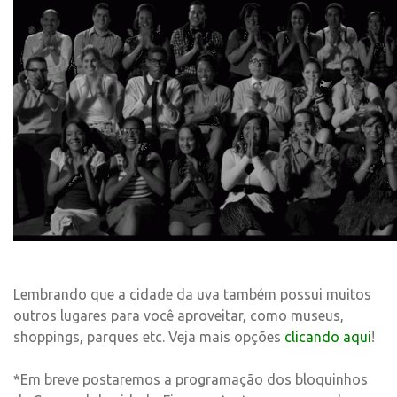
Lembrando que a cidade da uva também possui muitos
outros lugares para você aproveitar, como museus,
shoppings, parques etc. Veja mais opções
clicando aqui
!
*Em breve postaremos a programação dos bloquinhos