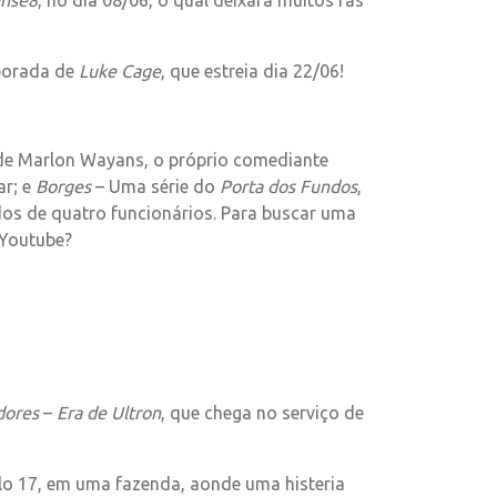
nse8
, no dia 08/06, o qual deixará muitos fãs
porada de
Luke Cage
, que estreia dia 22/06!
 de Marlon Wayans, o próprio comediante
ar; e
Borges
– Uma série do
Porta dos Fundos
,
ados de quatro funcionários. Para buscar uma
 Youtube?
dores
–
Era de Ultron
, que chega no serviço de
ulo 17, em uma fazenda, aonde uma histeria