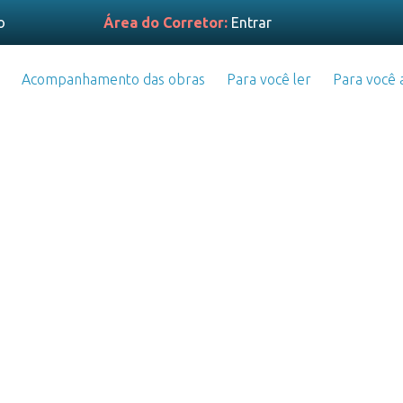
o
Área do Corretor:
Entrar
Acompanhamento das obras
Para você ler
Para você a