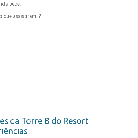
nda bebê.
 que assistiram! ?
s da Torre B do Resort
riências