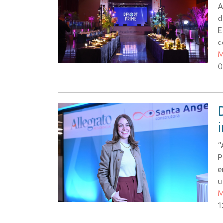
A
d
E
c
M
0
“
P
e
u
M
1