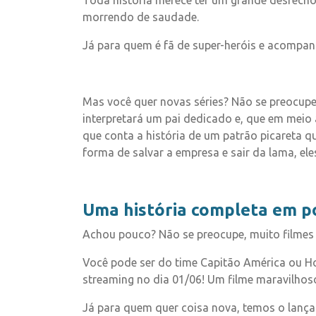
Toda história merece ter um grande desfecho
morrendo de saudade.
Já para quem é fã de super-heróis e acompan
Mas você quer novas séries? Não se preocu
interpretará um pai dedicado e, que em meio 
que conta a história de um patrão picareta q
forma de salvar a empresa e sair da lama, el
Uma história completa em p
Achou pouco? Não se preocupe, muito filmes
Você pode ser do time Capitão América ou Ho
streaming no dia 01/06! Um filme maravilhos
Já para quem quer coisa nova, temos o lança