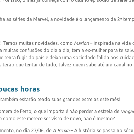
. Por isso, o mês já começa com o último episódio da série
Se
ha as séries da Marvel, a novidade é o lançamento da 2ª tem
pe! Temos muitas novidades, como
Marlon
– inspirada na vida
a muitas confusões do dia a dia, tem a ex-mulher para te salv
ue tenta fugir do país e deixa uma sociedade falida nos cuid
es terão que tentar de tudo, talvez quem sabe até um canal no
oucas horas
 também estarão tendo suas grandes estreias este mês!
mem de Ferro, o que importa é não perder a estreia de
Vinga
o como este merece ser visto de novo, não é mesmo?
mento, no dia 23/06, de
A Bruxa
– A história se passa no séc