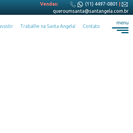
Vendas:
(11) 4497-0801
|
queroumsanta@santangela.com.br
menu
ssistir
Trabalhe na Santa Angela!
Contato