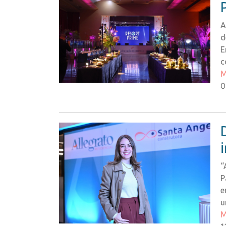
A
d
E
c
M
0
“
P
e
u
M