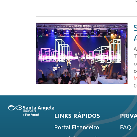
1
A
T
c
c
M
0
LINKS RÁPIDOS
PRIV
Portal Financeiro
FAQ