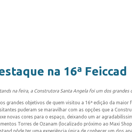
estaque na 16ª Feiccad
tands na feira, a Construtora Santa Angela foi um dos grandes
os grandes objetivos de quem visitou a 16ª edição da maior f
 visitantes puderam se maravilhar com as opções que a Constru
uxe novas cores para o espaço, deixando um ar agradabilíssi
entos Torres de Ozanam (localizado próximo ao Maxi Shoppi
stand pôde ter uma experiência única de conhecer um dos ap