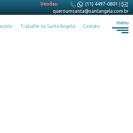
Vendas:
(11) 4497-0801
|
queroumsanta@santangela.com.br
menu
ssistir
Trabalhe na Santa Angela!
Contato