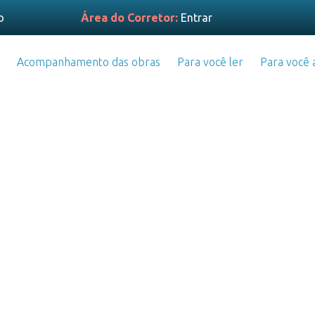
o
Área do Corretor:
Entrar
Acompanhamento das obras
Para você ler
Para você a