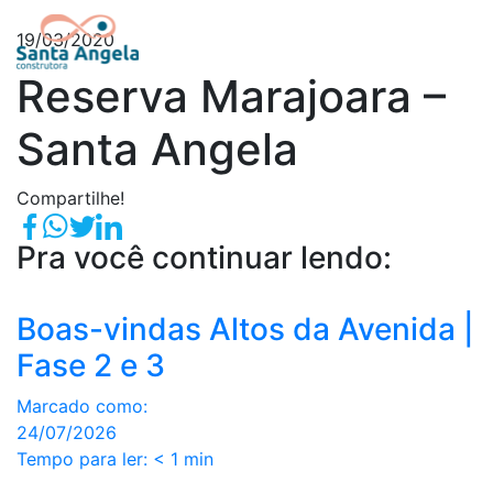
19/03/2020
Reserva Marajoara –
Santa Angela
Compartilhe!
Pra você continuar lendo:
Boas-vindas Altos da Avenida |
Fase 2 e 3
Marcado como:
24/07/2026
Tempo para ler:
< 1
min