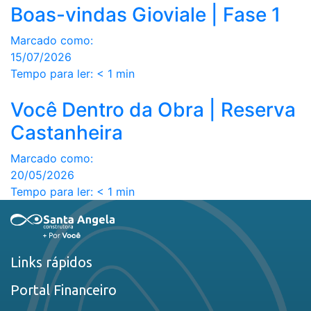
Boas-vindas Gioviale | Fase 1
Marcado como:
15/07/2026
Tempo para ler:
< 1
min
Você Dentro da Obra | Reserva
Castanheira
Marcado como:
20/05/2026
Tempo para ler:
< 1
min
Links rápidos
Portal Financeiro