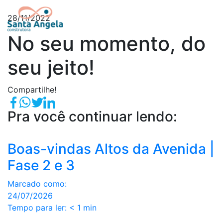
28/11/2022
No seu momento, do
seu jeito!
Compartilhe!
Pra você continuar lendo:
Boas-vindas Altos da Avenida |
Fase 2 e 3
Marcado como:
24/07/2026
Tempo para ler:
< 1
min