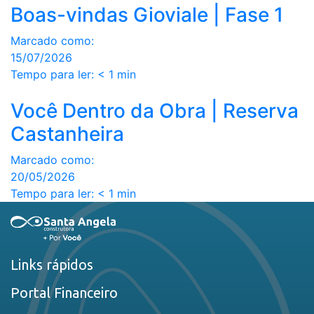
Boas-vindas Gioviale | Fase 1
Marcado como:
15/07/2026
Tempo para ler:
< 1
min
Você Dentro da Obra | Reserva
Castanheira
Marcado como:
20/05/2026
Tempo para ler:
< 1
min
Links rápidos
Portal Financeiro