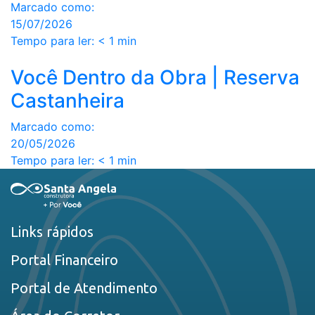
Marcado como:
15/07/2026
Tempo para ler:
< 1
min
Você Dentro da Obra | Reserva
Castanheira
Marcado como:
20/05/2026
Tempo para ler:
< 1
min
Links rápidos
Portal Financeiro
Portal de Atendimento