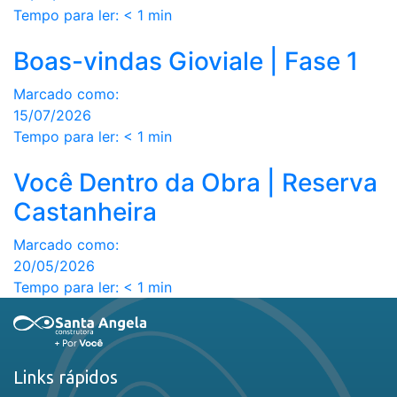
Tempo para ler:
< 1
min
Boas-vindas Gioviale | Fase 1
Marcado como:
15/07/2026
Tempo para ler:
< 1
min
Você Dentro da Obra | Reserva
Castanheira
Marcado como:
20/05/2026
Tempo para ler:
< 1
min
Links rápidos