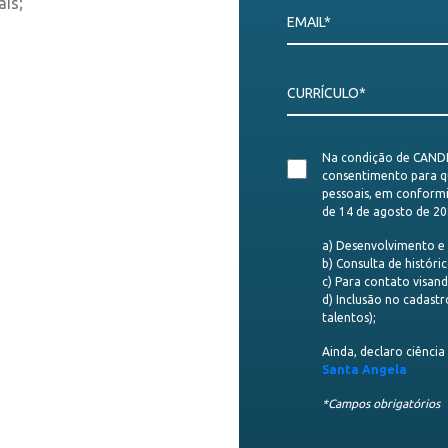
ais;
EMAIL*
CURRÍCULO*
Na condição de CANDI
consentimento para q
pessoais, em conform
de 14 de agosto de 20
a) Desenvolvimento e a
b) Consulta de históric
c) Para contato visand
d) Inclusão no cadastr
talentos);
Ainda, declaro ciênci
Santa Angela
*Campos obrigatórios