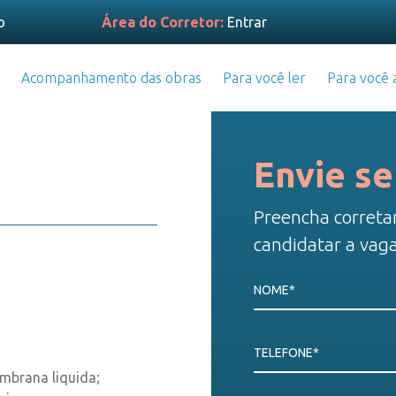
o
Área do Corretor:
Entrar
Acompanhamento das obras
Para você ler
Para você a
Envie se
Preencha correta
candidatar a vaga
NOME*
TELEFONE*
mbrana liquida;