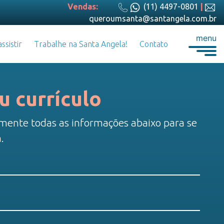
Vendas:
(11) 4497-0801
|
queroumsanta@santangela.com.br
menu
ssistir
Trabalhe na Santa Angela!
Contato
u currículo
mente todas as informações abaixo para se
.