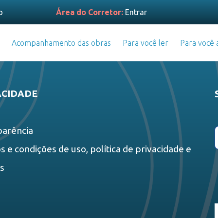
o
Área do Corretor:
Entrar
Acompanhamento das obras
Para você ler
Para você a
ACIDADE
parência
 e condições de uso, política de privacidade e
es