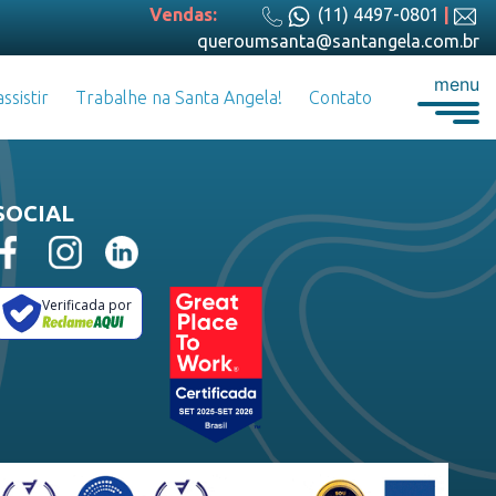
Vendas:
(11) 4497-0801
|
queroumsanta@santangela.com.br
menu
ssistir
Trabalhe na Santa Angela!
Contato
SOCIAL
Verificada por