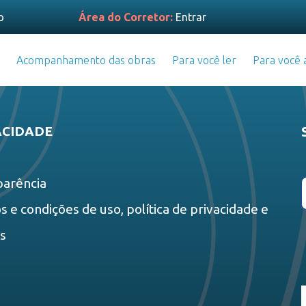
o
Área do Corretor:
Entrar
Acompanhamento das obras
Para você ler
Para você a
ACIDADE
parência
 e condições de uso, política de privacidade e
es