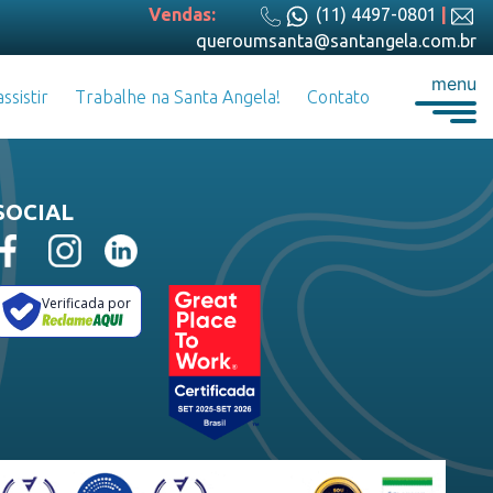
Vendas:
(11) 4497-0801
|
queroumsanta@santangela.com.br
menu
ssistir
Trabalhe na Santa Angela!
Contato
SOCIAL
Verificada por