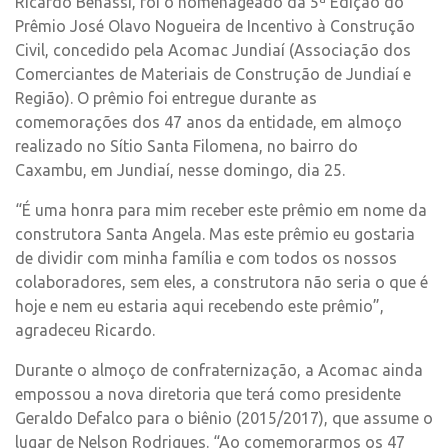
Ricardo Benassi, foi o homenageado da 5ª Edição do
Prêmio José Olavo Nogueira de Incentivo à Construção
Civil, concedido pela Acomac Jundiaí (Associação dos
Comerciantes de Materiais de Construção de Jundiaí e
Região). O prêmio foi entregue durante as
comemorações dos 47 anos da entidade, em almoço
realizado no Sítio Santa Filomena, no bairro do
Caxambu, em Jundiaí, nesse domingo, dia 25.
“É uma honra para mim receber este prêmio em nome da
construtora Santa Angela. Mas este prêmio eu gostaria
de dividir com minha família e com todos os nossos
colaboradores, sem eles, a construtora não seria o que é
hoje e nem eu estaria aqui recebendo este prêmio”,
agradeceu Ricardo.
Durante o almoço de confraternização, a Acomac ainda
empossou a nova diretoria que terá como presidente
Geraldo Defalco para o biênio (2015/2017), que assume o
lugar de Nelson Rodrigues. “Ao comemorarmos os 47