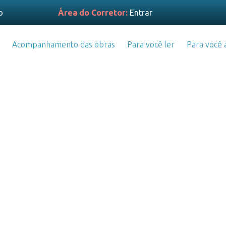
o
Área do Corretor:
Entrar
Acompanhamento das obras
Para você ler
Para você a