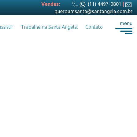
Vendas:
(11) 4497-0801
|
queroumsanta@santangela.com.br
menu
ssistir
Trabalhe na Santa Angela!
Contato