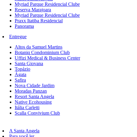
Myriad Parque Residencial Clube
Reserva Marajoara
Myriad Parque Residencial Clube
Praxx Itatiba Residencial
Panorama
Entregue
Altos da Samuel Martins
Botaniq Condominium Club
Uffizi Medical & Business Center
Santa Giovana
Topázio
Ágata
Safira
Nova Cidade Jardim
Moradas Panzan
Resort Santa Angela
Native Ecohousing
Itália Carletti
Scalla Convivium Club
A Santa Angela
Para você ler